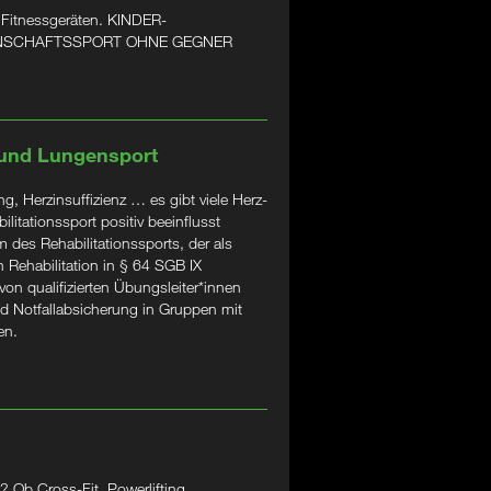
 Fitnessgeräten. KINDER-
ANNSCHAFTSSPORT OHNE GEGNER
 und Lungensport
, Herzinsuffizienz … es gibt viele Herz-
litationssport positiv beeinflusst
 des Rehabilitationssports, der als
 Rehabilitation in § 64 SGB IX
 von qualifizierten Übungsleiter*innen
d Notfallabsicherung in Gruppen mit
en.
 Ob Cross-Fit, Powerlifting,