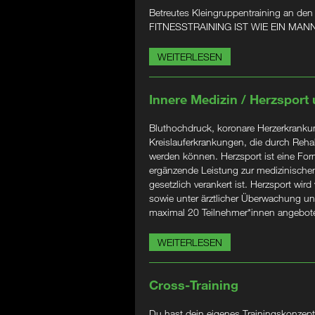
Betreutes Kleingruppentraining an den
FITNESSTRAINING IST WIE EIN M
WEITERLESEN
Innere Medizin / Herzsport
Bluthochdruck, koronare Herzerkrankung
Kreislauferkrankungen, die durch Rehabi
werden können. Herzsport ist eine Form
ergänzende Leistung zur medizinischen
gesetzlich verankert ist. Herzsport wird
sowie unter ärztlicher Überwachung un
maximal 20 Teilnehmer*innen angebot
WEITERLESEN
Cross-Training
Du hast dein eigenes Trainingskonzept?