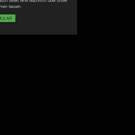
uch direkt eine Nachricht über unser
men lassen.
MULAR