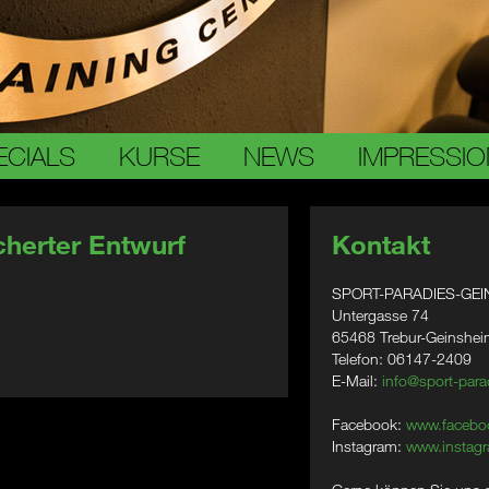
ECIALS
KURSE
NEWS
IMPRESSI
herter Entwurf
Kontakt
SPORT-PARADIES-GEI
Untergasse 74
65468 Trebur-Geinshe
Telefon: 06147-2409
E-Mail:
info@sport-para
Facebook:
www.facebo
Instagram:
www.instagr