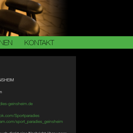
ONEN
KONTAKT
NSHEIM
im
dies-geinsheim.de
ok.com/Sportparadies
am.com/sport_paradies_geinsheim