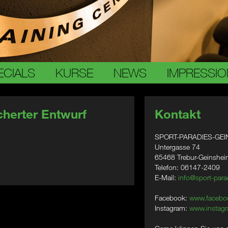
ECIALS
KURSE
NEWS
IMPRESSI
herter Entwurf
Kontakt
SPORT-PARADIES-GEI
Untergasse 74
65468 Trebur-Geinshe
Telefon: 06147-2409
E-Mail:
info@sport-para
Facebook:
www.facebo
Instagram:
www.instagr