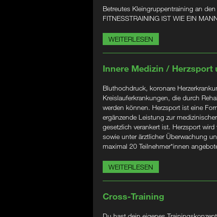
Betreutes Kleingruppentraining an den
FITNESSTRAINING IST WIE EIN M
WEITERLESEN
Innere Medizin / Herzsport
Bluthochdruck, koronare Herzerkrankung
Kreislauferkrankungen, die durch Rehabi
werden können. Herzsport ist eine Form
ergänzende Leistung zur medizinischen
gesetzlich verankert ist. Herzsport wird
sowie unter ärztlicher Überwachung un
maximal 20 Teilnehmer*innen angebot
WEITERLESEN
Cross-Training
Du hast dein eigenes Trainingskonzept?