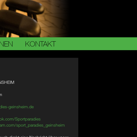
ONEN
KONTAKT
NSHEIM
im
dies-geinsheim.de
ok.com/Sportparadies
am.com/sport_paradies_geinsheim