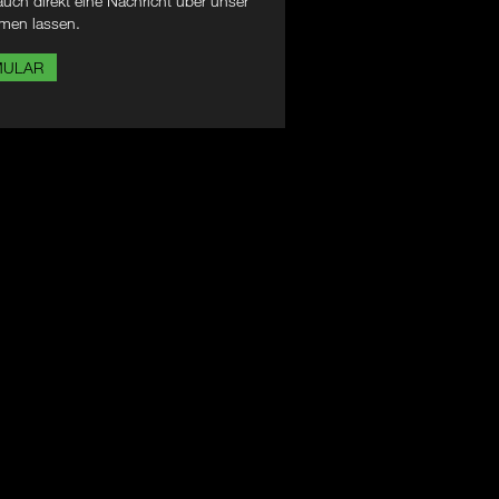
uch direkt eine Nachricht über unser
men lassen.
MULAR