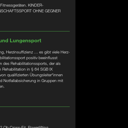
 Fitnessgeräten. KINDER-
ANNSCHAFTSSPORT OHNE GEGNER
 und Lungensport
, Herzinsuffizienz … es gibt viele Herz-
litationssport positiv beeinflusst
 des Rehabilitationssports, der als
 Rehabilitation in § 64 SGB IX
 von qualifizierten Übungsleiter*innen
d Notfallabsicherung in Gruppen mit
en.
 Ob Cross-Fit, Powerlifting,