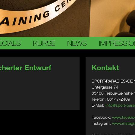
ECIALS
KURSE
NEWS
IMPRESSI
herter Entwurf
Kontakt
SPORT-PARADIES-GEI
Untergasse 74
65468 Trebur-Geinshe
Telefon: 06147-2409
E-Mail:
info@sport-para
Facebook:
www.facebo
Instagram:
www.instagr