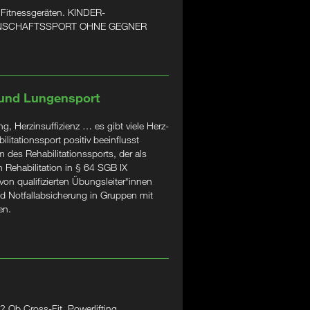
 Fitnessgeräten. KINDER-
ANNSCHAFTSSPORT OHNE GEGNER
 und Lungensport
, Herzinsuffizienz … es gibt viele Herz-
litationssport positiv beeinflusst
 des Rehabilitationssports, der als
 Rehabilitation in § 64 SGB IX
 von qualifizierten Übungsleiter*innen
d Notfallabsicherung in Gruppen mit
en.
 Ob Cross-Fit, Powerlifting,