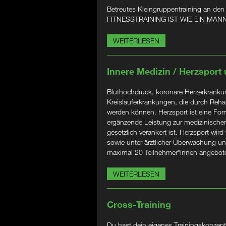
Betreutes Kleingruppentraining an den
FITNESSTRAINING IST WIE EIN M
WEITERLESEN
Innere Medizin / Herzsport
Bluthochdruck, koronare Herzerkrankung
Kreislauferkrankungen, die durch Rehabi
werden können. Herzsport ist eine Form
ergänzende Leistung zur medizinischen
gesetzlich verankert ist. Herzsport wird
sowie unter ärztlicher Überwachung un
maximal 20 Teilnehmer*innen angebot
WEITERLESEN
Cross-Training
Du hast dein eigenes Trainingskonzept?