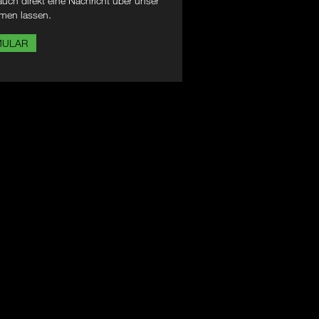
uch direkt eine Nachricht über unser
men lassen.
MULAR