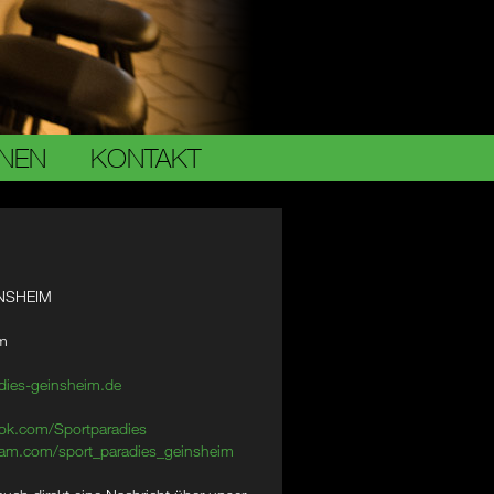
ONEN
KONTAKT
NSHEIM
im
dies-geinsheim.de
ok.com/Sportparadies
am.com/sport_paradies_geinsheim