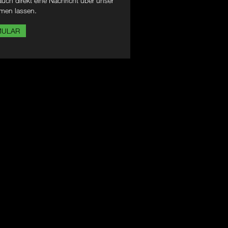
uch direkt eine Nachricht über unser
men lassen.
MULAR