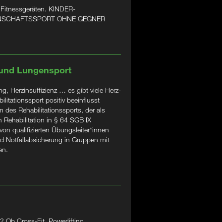
 Fitnessgeräten. KINDER-
ANNSCHAFTSSPORT OHNE GEGNER
 und Lungensport
, Herzinsuffizienz … es gibt viele Herz-
litationssport positiv beeinflusst
 des Rehabilitationssports, der als
 Rehabilitation in § 64 SGB IX
 von qualifizierten Übungsleiter*innen
d Notfallabsicherung in Gruppen mit
en.
 Ob Cross-Fit, Powerlifting,