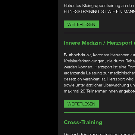
Betreutes Kleingruppentraining an den
FITNESSTRAINING IST WIE EIN M
WEITERLESEN
Innere Medizin / Herzsport
Bluthochdruck, koronare Herzerkrankung
Kreislauferkrankungen, die durch Rehabi
werden können. Herzsport ist eine Form
ergänzende Leistung zur medizinischen
gesetzlich verankert ist. Herzsport wird
sowie unter ärztlicher Überwachung un
maximal 20 Teilnehmer*innen angebot
WEITERLESEN
Cross-Training
Du hast dein eigenes Trainingskonzept?