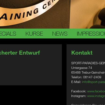
ECIALS
KURSE
NEWS
IMPRESSI
herter Entwurf
Kontakt
SPORT-PARADIES-GEI
Untergasse 74
65468 Trebur-Geinshe
Telefon: 06147-2409
E-Mail:
info@sport-para
Facebook:
www.facebo
Instagram:
www.instagr