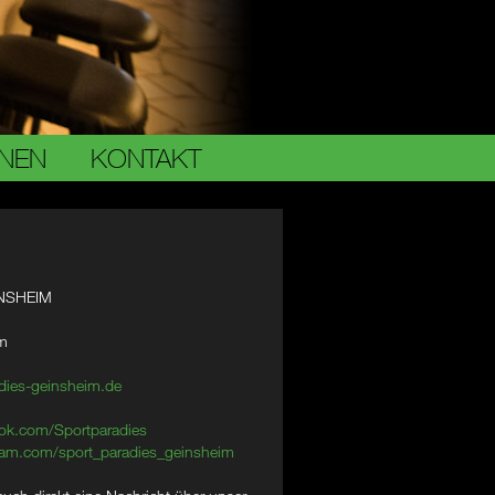
ONEN
KONTAKT
NSHEIM
im
dies-geinsheim.de
ok.com/Sportparadies
am.com/sport_paradies_geinsheim