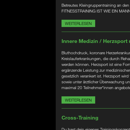
Betreutes Kleingruppentraining an den
FITNESSTRAINING IST WIE EIN M
WEITERLESEN
Innere Medizin / Herzsport
Bluthochdruck, koronare Herzerkrankung
Kreislauferkrankungen, die durch Rehabi
werden können. Herzsport ist eine Form
ergänzende Leistung zur medizinischen
gesetzlich verankert ist. Herzsport wird
sowie unter ärztlicher Überwachung un
maximal 20 Teilnehmer*innen angebot
WEITERLESEN
Cross-Training
Du hast dein eigenes Trainingskonzept?