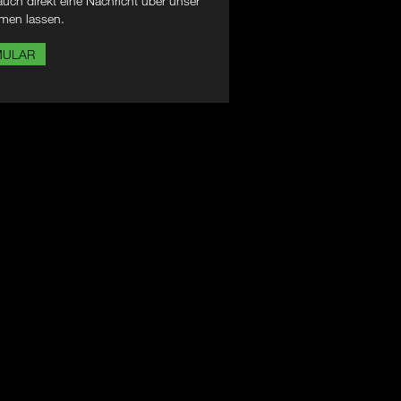
uch direkt eine Nachricht über unser
men lassen.
MULAR