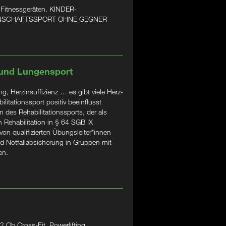
 Fitnessgeräten. KINDER-
ANNSCHAFTSSPORT OHNE GEGNER
 und Lungensport
, Herzinsuffizienz … es gibt viele Herz-
litationssport positiv beeinflusst
 des Rehabilitationssports, der als
 Rehabilitation in § 64 SGB IX
 von qualifizierten Übungsleiter*innen
d Notfallabsicherung in Gruppen mit
en.
 Ob Cross-Fit, Powerlifting,