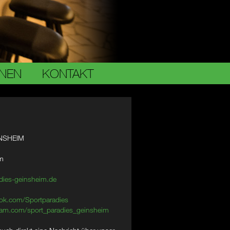
ONEN
KONTAKT
NSHEIM
im
dies-geinsheim.de
ok.com/Sportparadies
am.com/sport_paradies_geinsheim