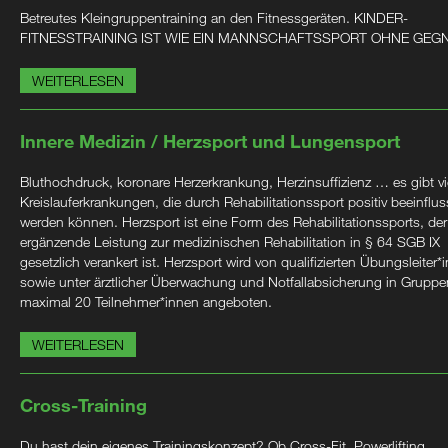
Betreutes Kleingruppentraining an den Fitnessgeräten. KINDER-
FITNESSTRAINING IST WIE EIN MANNSCHAFTSSPORT OHNE GEG
WEITERLESEN
Innere Medizin / Herzsport und Lungensport
Bluthochdruck, koronare Herzerkrankung, Herzinsuffizienz … es gibt vi
Kreislauferkrankungen, die durch Rehabilitationssport positiv beeinflus
werden können. Herzsport ist eine Form des Rehabilitationssports, der
ergänzende Leistung zur medizinischen Rehabilitation in § 64 SGB IX
gesetzlich verankert ist. Herzsport wird von qualifizierten Übungsleiter*
sowie unter ärztlicher Überwachung und Notfallabsicherung in Gruppe
maximal 20 Teilnehmer*innen angeboten.
WEITERLESEN
Cross-Training
Du hast dein eigenes Trainingskonzept? Ob Cross-Fit, Powerlifting,