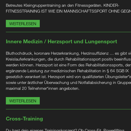
Betreutes Kleingruppentraining an den Fitnessgeräten. KINDER-
FITNESSTRAINING IST WIE EIN MANNSCHAFTSSPORT OHNE GEG
WEITERLESEN
Innere Medizin / Herzsport und Lungensport
Bluthochdruck, koronare Herzerkrankung, Herzinsuffizienz … es gibt vi
Kreislauferkrankungen, die durch Rehabilitationssport positiv beeinflus
werden können. Herzsport ist eine Form des Rehabilitationssports, der
ergänzende Leistung zur medizinischen Rehabilitation in § 64 SGB IX
gesetzlich verankert ist. Herzsport wird von qualifizierten Übungsleiter*
sowie unter ärztlicher Überwachung und Notfallabsicherung in Gruppe
maximal 20 Teilnehmer*innen angeboten.
WEITERLESEN
Cross-Training
Du hast dein eigenes Trainingskonzept? Ob Cross-Fit, Powerlifting,