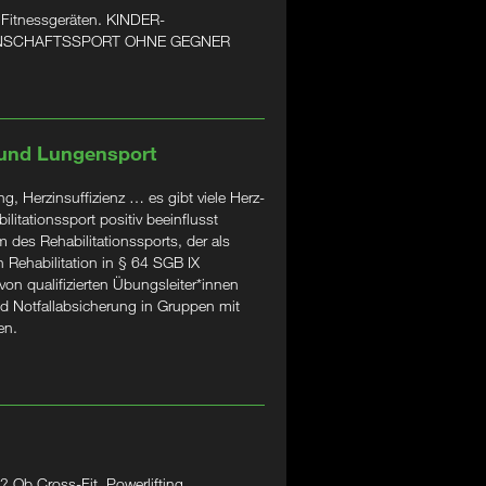
 Fitnessgeräten. KINDER-
ANNSCHAFTSSPORT OHNE GEGNER
 und Lungensport
, Herzinsuffizienz … es gibt viele Herz-
litationssport positiv beeinflusst
 des Rehabilitationssports, der als
 Rehabilitation in § 64 SGB IX
 von qualifizierten Übungsleiter*innen
d Notfallabsicherung in Gruppen mit
en.
 Ob Cross-Fit, Powerlifting,