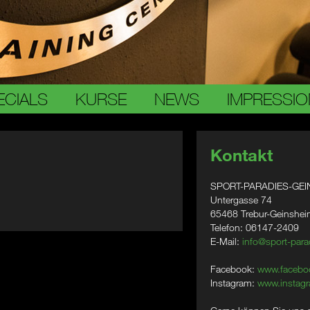
ECIALS
KURSE
NEWS
IMPRESSI
Kontakt
SPORT-PARADIES-GEI
Untergasse 74
65468 Trebur-Geinshe
Telefon: 06147-2409
E-Mail:
info@sport-para
Facebook:
www.facebo
Instagram:
www.instagr