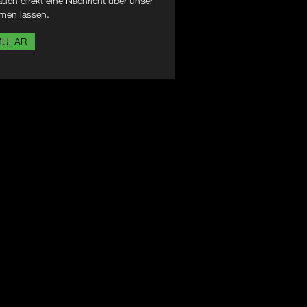
uch direkt eine Nachricht über unser
men lassen.
MULAR