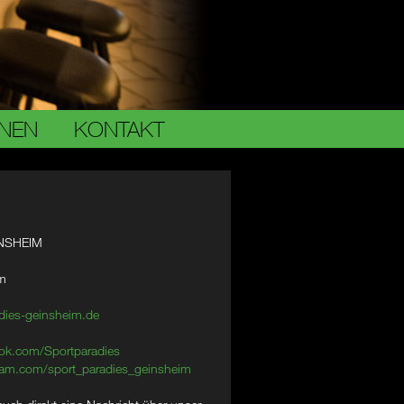
ONEN
KONTAKT
NSHEIM
im
dies-geinsheim.de
ok.com/Sportparadies
am.com/sport_paradies_geinsheim