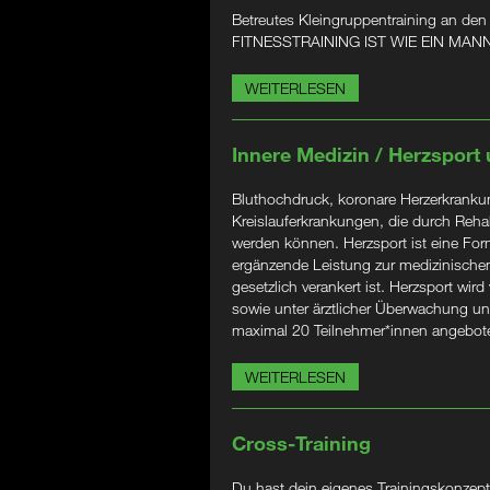
Betreutes Kleingruppentraining an den
FITNESSTRAINING IST WIE EIN M
WEITERLESEN
Innere Medizin / Herzsport
Bluthochdruck, koronare Herzerkrankung
Kreislauferkrankungen, die durch Rehabi
werden können. Herzsport ist eine Form
ergänzende Leistung zur medizinischen
gesetzlich verankert ist. Herzsport wird
sowie unter ärztlicher Überwachung un
maximal 20 Teilnehmer*innen angebot
WEITERLESEN
Cross-Training
Du hast dein eigenes Trainingskonzept?