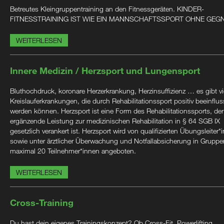
Betreutes Kleingruppentraining an den Fitnessgeräten. KINDER-
FITNESSTRAINING IST WIE EIN MANNSCHAFTSSPORT OHNE GEG
WEITERLESEN
Innere Medizin / Herzsport und Lungensport
Bluthochdruck, koronare Herzerkrankung, Herzinsuffizienz … es gibt vi
Kreislauferkrankungen, die durch Rehabilitationssport positiv beeinflus
werden können. Herzsport ist eine Form des Rehabilitationssports, der
ergänzende Leistung zur medizinischen Rehabilitation in § 64 SGB IX
gesetzlich verankert ist. Herzsport wird von qualifizierten Übungsleiter*
sowie unter ärztlicher Überwachung und Notfallabsicherung in Gruppe
maximal 20 Teilnehmer*innen angeboten.
WEITERLESEN
Cross-Training
Du hast dein eigenes Trainingskonzept? Ob Cross-Fit, Powerlifting,