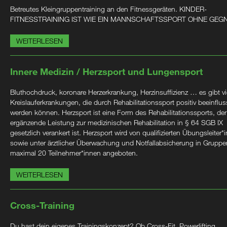
Betreutes Kleingruppentraining an den Fitnessgeräten. KINDER-
FITNESSTRAINING IST WIE EIN MANNSCHAFTSSPORT OHNE GEG
WEITERLESEN
Innere Medizin / Herzsport und Lungensport
Bluthochdruck, koronare Herzerkrankung, Herzinsuffizienz … es gibt vi
Kreislauferkrankungen, die durch Rehabilitationssport positiv beeinflus
werden können. Herzsport ist eine Form des Rehabilitationssports, der
ergänzende Leistung zur medizinischen Rehabilitation in § 64 SGB IX
gesetzlich verankert ist. Herzsport wird von qualifizierten Übungsleiter*
sowie unter ärztlicher Überwachung und Notfallabsicherung in Gruppe
maximal 20 Teilnehmer*innen angeboten.
WEITERLESEN
Cross-Training
Du hast dein eigenes Trainingskonzept? Ob Cross-Fit, Powerlifting,