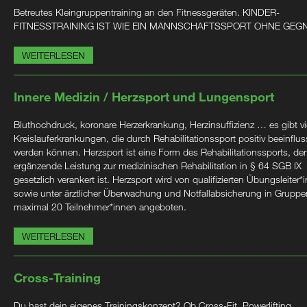
Betreutes Kleingruppentraining an den Fitnessgeräten. KINDER-
FITNESSTRAINING IST WIE EIN MANNSCHAFTSSPORT OHNE GEG
WEITERLESEN
Innere Medizin / Herzsport und Lungensport
Bluthochdruck, koronare Herzerkrankung, Herzinsuffizienz … es gibt vi
Kreislauferkrankungen, die durch Rehabilitationssport positiv beeinflus
werden können. Herzsport ist eine Form des Rehabilitationssports, der
ergänzende Leistung zur medizinischen Rehabilitation in § 64 SGB IX
gesetzlich verankert ist. Herzsport wird von qualifizierten Übungsleiter*
sowie unter ärztlicher Überwachung und Notfallabsicherung in Gruppe
maximal 20 Teilnehmer*innen angeboten.
WEITERLESEN
Cross-Training
Du hast dein eigenes Trainingskonzept? Ob Cross-Fit, Powerlifting,