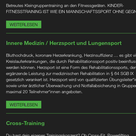
Betreutes Kleingruppentraining an den Fitnessgeräten. KINDER-
FITNESSTRAINING IST WIE EIN MANNSCHAFTSSPORT OHNE GEG
WEITERLESEN
Innere Medizin / Herzsport und Lungensport
Bluthochdruck, koronare Herzerkrankung, Herzinsuffizienz … es gibt vi
Kreislauferkrankungen, die durch Rehabilitationssport positiv beeinflus
werden können. Herzsport ist eine Form des Rehabilitationssports, der
ergänzende Leistung zur medizinischen Rehabilitation in § 64 SGB IX
gesetzlich verankert ist. Herzsport wird von qualifizierten Übungsleiter*
sowie unter ärztlicher Überwachung und Notfallabsicherung in Gruppe
maximal 20 Teilnehmer*innen angeboten.
WEITERLESEN
Cross-Training
Du hast dein eigenes Trainingskonzept? Ob Cross-Fit, Powerlifting,