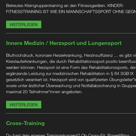
Betreutes Kleingruppentraining an den Fitnessgeräten. KINDER-
FITNESSTRAINING IST WIE EIN MANNSCHAFTSSPORT OHNE GEG
WEITERLESEN
Innere Medizin / Herzsport und Lungensport
Bluthochdruck, koronare Herzerkrankung, Herzinsuffizienz … es gibt vi
Kreislauferkrankungen, die durch Rehabilitationssport positiv beeinflus
werden können. Herzsport ist eine Form des Rehabilitationssports, der
ergänzende Leistung zur medizinischen Rehabilitation in § 64 SGB IX
gesetzlich verankert ist. Herzsport wird von qualifizierten Übungsleiter*
sowie unter ärztlicher Überwachung und Notfallabsicherung in Gruppe
maximal 20 Teilnehmer*innen angeboten.
WEITERLESEN
Cross-Training
Du hast dein eigenes Trainingskonzept? Ob Cross-Fit, Powerlifting,