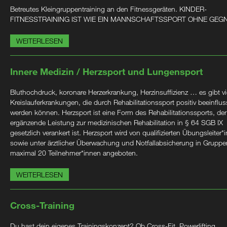
Betreutes Kleingruppentraining an den Fitnessgeräten. KINDER-
FITNESSTRAINING IST WIE EIN MANNSCHAFTSSPORT OHNE GEG
WEITERLESEN
Innere Medizin / Herzsport und Lungensport
Bluthochdruck, koronare Herzerkrankung, Herzinsuffizienz … es gibt vi
Kreislauferkrankungen, die durch Rehabilitationssport positiv beeinflus
werden können. Herzsport ist eine Form des Rehabilitationssports, der
ergänzende Leistung zur medizinischen Rehabilitation in § 64 SGB IX
gesetzlich verankert ist. Herzsport wird von qualifizierten Übungsleiter*
sowie unter ärztlicher Überwachung und Notfallabsicherung in Gruppe
maximal 20 Teilnehmer*innen angeboten.
WEITERLESEN
Cross-Training
Du hast dein eigenes Trainingskonzept? Ob Cross-Fit, Powerlifting,