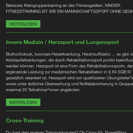
Betreutes Kleingruppentraining an den Fitnessgeräten. KINDER-
FITNESSTRAINING IST WIE EIN MANNSCHAFTSSPORT OHNE GEG
WEITERLESEN
Innere Medizin / Herzsport und Lungensport
Bluthochdruck, koronare Herzerkrankung, Herzinsuffizienz … es gibt vi
Kreislauferkrankungen, die durch Rehabilitationssport positiv beeinflus
werden können. Herzsport ist eine Form des Rehabilitationssports, der
ergänzende Leistung zur medizinischen Rehabilitation in § 64 SGB IX
gesetzlich verankert ist. Herzsport wird von qualifizierten Übungsleiter*
sowie unter ärztlicher Überwachung und Notfallabsicherung in Gruppe
maximal 20 Teilnehmer*innen angeboten.
WEITERLESEN
Cross-Training
Du hast dein eigenes Trainingskonzept? Ob Cross-Fit, Powerlifting,