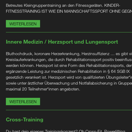
Betreutes Kleingruppentraining an den Fitnessgeräten. KINDER-
FITNESSTRAINING IST WIE EIN MANNSCHAFTSSPORT OHNE GEG
WEITERLESEN
Innere Medizin / Herzsport und Lungensport
Bluthochdruck, koronare Herzerkrankung, Herzinsuffizienz … es gibt vi
Kreislauferkrankungen, die durch Rehabilitationssport positiv beeinflus
werden können. Herzsport ist eine Form des Rehabilitationssports, der
ergänzende Leistung zur medizinischen Rehabilitation in § 64 SGB IX
gesetzlich verankert ist. Herzsport wird von qualifizierten Übungsleiter*
sowie unter ärztlicher Überwachung und Notfallabsicherung in Gruppe
maximal 20 Teilnehmer*innen angeboten.
WEITERLESEN
Cross-Training
Du hast dein eigenes Trainingskonzept? Ob Cross-Fit, Powerlifting,