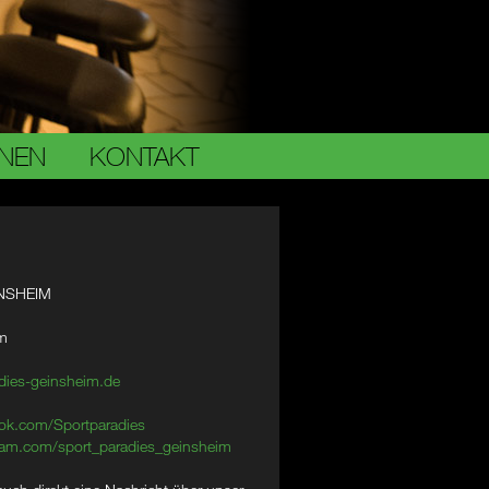
ONEN
KONTAKT
NSHEIM
im
dies-geinsheim.de
ok.com/Sportparadies
am.com/sport_paradies_geinsheim