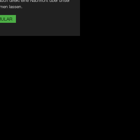
uch direkt eine Nachricht über unser
men lassen.
MULAR