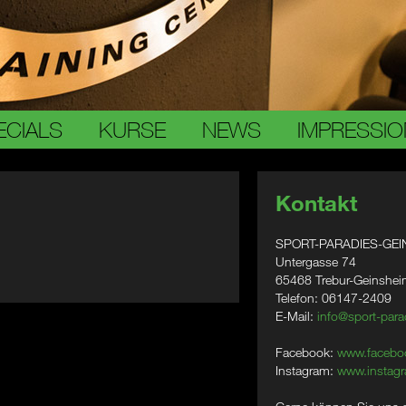
ECIALS
KURSE
NEWS
IMPRESSI
Kontakt
SPORT-PARADIES-GEI
Untergasse 74
65468 Trebur-Geinshe
Telefon: 06147-2409
E-Mail:
info@sport-para
Facebook:
www.facebo
Instagram:
www.instagr