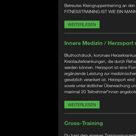
Betreutes Kleingruppentraining an den
FITNESSTRAINING IST WIE EIN M
WEITERLESEN
Innere Medizin / Herzsport
Bluthochdruck, koronare Herzerkrankung
Kreislauferkrankungen, die durch Rehabi
werden können. Herzsport ist eine Form
ergänzende Leistung zur medizinischen
gesetzlich verankert ist. Herzsport wird
sowie unter ärztlicher Überwachung un
maximal 20 Teilnehmer*innen angebot
WEITERLESEN
Cross-Training
Du hast dein eigenes Trainingskonzept?