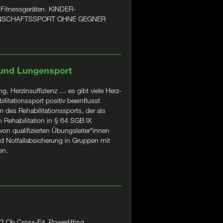
 Fitnessgeräten. KINDER-
ANNSCHAFTSSPORT OHNE GEGNER
 und Lungensport
, Herzinsuffizienz … es gibt viele Herz-
litationssport positiv beeinflusst
 des Rehabilitationssports, der als
 Rehabilitation in § 64 SGB IX
 von qualifizierten Übungsleiter*innen
d Notfallabsicherung in Gruppen mit
en.
 Ob Cross-Fit, Powerlifting,