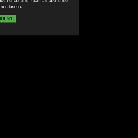
uch direkt eine Nachricht über unser
men lassen.
MULAR