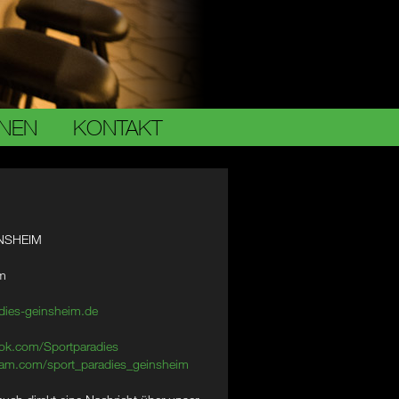
ONEN
KONTAKT
NSHEIM
im
dies-geinsheim.de
ok.com/Sportparadies
am.com/sport_paradies_geinsheim