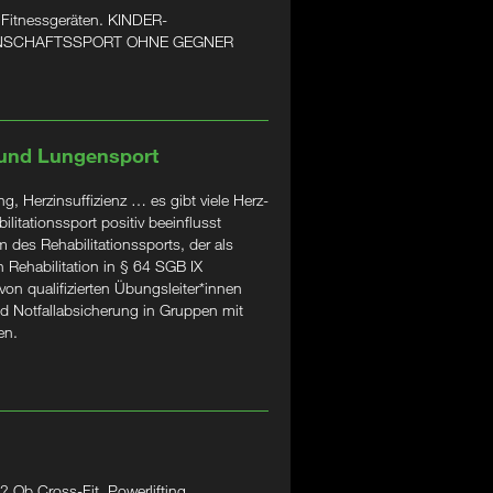
 Fitnessgeräten. KINDER-
ANNSCHAFTSSPORT OHNE GEGNER
 und Lungensport
, Herzinsuffizienz … es gibt viele Herz-
litationssport positiv beeinflusst
 des Rehabilitationssports, der als
 Rehabilitation in § 64 SGB IX
 von qualifizierten Übungsleiter*innen
d Notfallabsicherung in Gruppen mit
en.
 Ob Cross-Fit, Powerlifting,