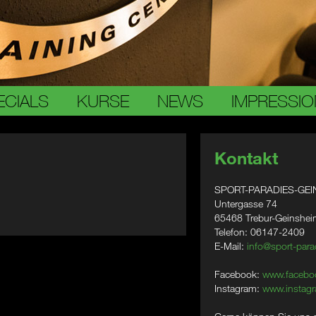
ECIALS
KURSE
NEWS
IMPRESSI
Kontakt
SPORT-PARADIES-GEI
Untergasse 74
65468 Trebur-Geinshe
Telefon: 06147-2409
E-Mail:
info@sport-para
Facebook:
www.facebo
Instagram:
www.instagr