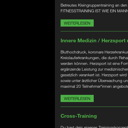
Betreutes Kleingruppentraining an den
FITNESSTRAINING IST WIE EIN M
WEITERLESEN
Innere Medizin / Herzsport
Bluthochdruck, koronare Herzerkrankung
Kreislauferkrankungen, die durch Rehabi
werden können. Herzsport ist eine Form
ergänzende Leistung zur medizinischen
gesetzlich verankert ist. Herzsport wird
sowie unter ärztlicher Überwachung un
maximal 20 Teilnehmer*innen angebot
WEITERLESEN
Cross-Training
Du hast dein eigenes Trainingskonzept?