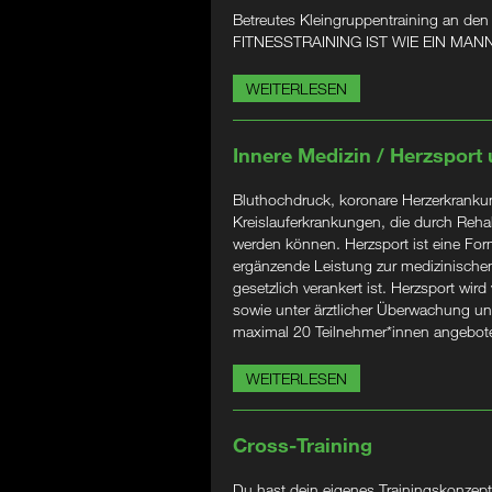
Betreutes Kleingruppentraining an den
FITNESSTRAINING IST WIE EIN M
WEITERLESEN
Innere Medizin / Herzsport
Bluthochdruck, koronare Herzerkrankung
Kreislauferkrankungen, die durch Rehabi
werden können. Herzsport ist eine Form
ergänzende Leistung zur medizinischen
gesetzlich verankert ist. Herzsport wird
sowie unter ärztlicher Überwachung un
maximal 20 Teilnehmer*innen angebot
WEITERLESEN
Cross-Training
Du hast dein eigenes Trainingskonzept?