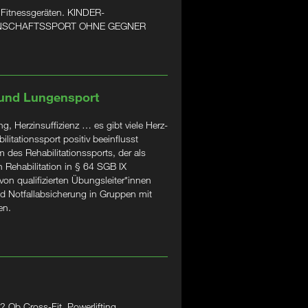
 Fitnessgeräten. KINDER-
ANNSCHAFTSSPORT OHNE GEGNER
 und Lungensport
, Herzinsuffizienz … es gibt viele Herz-
litationssport positiv beeinflusst
 des Rehabilitationssports, der als
 Rehabilitation in § 64 SGB IX
 von qualifizierten Übungsleiter*innen
d Notfallabsicherung in Gruppen mit
en.
 Ob Cross-Fit, Powerlifting,