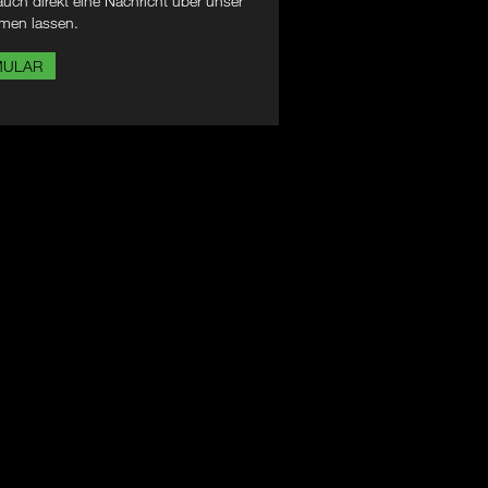
uch direkt eine Nachricht über unser
men lassen.
MULAR