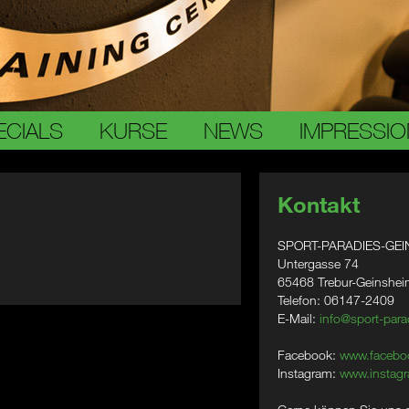
ECIALS
KURSE
NEWS
IMPRESSI
Kontakt
SPORT-PARADIES-GEI
Untergasse 74
65468 Trebur-Geinshe
Telefon: 06147-2409
E-Mail:
info@sport-para
Facebook:
www.facebo
Instagram:
www.instagr