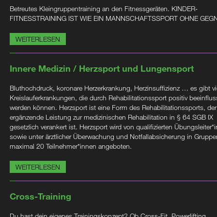
Betreutes Kleingruppentraining an den Fitnessgeräten. KINDER-
FITNESSTRAINING IST WIE EIN MANNSCHAFTSSPORT OHNE GEG
WEITERLESEN
Innere Medizin / Herzsport und Lungensport
Bluthochdruck, koronare Herzerkrankung, Herzinsuffizienz … es gibt vi
Kreislauferkrankungen, die durch Rehabilitationssport positiv beeinflus
werden können. Herzsport ist eine Form des Rehabilitationssports, der
ergänzende Leistung zur medizinischen Rehabilitation in § 64 SGB IX
gesetzlich verankert ist. Herzsport wird von qualifizierten Übungsleiter*
sowie unter ärztlicher Überwachung und Notfallabsicherung in Gruppe
maximal 20 Teilnehmer*innen angeboten.
WEITERLESEN
Cross-Training
Du hast dein eigenes Trainingskonzept? Ob Cross-Fit, Powerlifting,