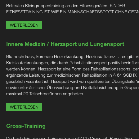
Betreutes Kleingruppentraining an den Fitnessgeräten. KINDER-
FITNESSTRAINING IST WIE EIN MANNSCHAFTSSPORT OHNE GEG
WEITERLESEN
Innere Medizin / Herzsport und Lungensport
Bluthochdruck, koronare Herzerkrankung, Herzinsuffizienz … es gibt vi
Kreislauferkrankungen, die durch Rehabilitationssport positiv beeinflus
werden können. Herzsport ist eine Form des Rehabilitationssports, der
ergänzende Leistung zur medizinischen Rehabilitation in § 64 SGB IX
gesetzlich verankert ist. Herzsport wird von qualifizierten Übungsleiter*
sowie unter ärztlicher Überwachung und Notfallabsicherung in Gruppe
maximal 20 Teilnehmer*innen angeboten.
WEITERLESEN
Cross-Training
Du hast dein eigenes Trainingskonzept? Ob Cross-Fit, Powerlifting,