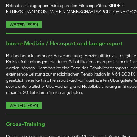
Betreutes Kleingruppentraining an den Fitnessgeräten. KINDER-
FITNESSTRAINING IST WIE EIN MANNSCHAFTSSPORT OHNE GEG
WEITERLESEN
Innere Medizin / Herzsport und Lungensport
Bluthochdruck, koronare Herzerkrankung, Herzinsuffizienz … es gibt vi
Kreislauferkrankungen, die durch Rehabilitationssport positiv beeinflus
werden können. Herzsport ist eine Form des Rehabilitationssports, der
ergänzende Leistung zur medizinischen Rehabilitation in § 64 SGB IX
gesetzlich verankert ist. Herzsport wird von qualifizierten Übungsleiter*
sowie unter ärztlicher Überwachung und Notfallabsicherung in Gruppe
maximal 20 Teilnehmer*innen angeboten.
WEITERLESEN
Cross-Training
Du hast dein eigenes Trainingskonzept? Ob Cross-Fit, Powerlifting,