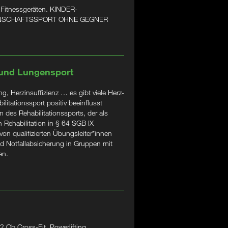
 Fitnessgeräten. KINDER-
ANNSCHAFTSSPORT OHNE GEGNER
 und Lungensport
, Herzinsuffizienz … es gibt viele Herz-
litationssport positiv beeinflusst
 des Rehabilitationssports, der als
 Rehabilitation in § 64 SGB IX
 von qualifizierten Übungsleiter*innen
d Notfallabsicherung in Gruppen mit
en.
 Ob Cross-Fit, Powerlifting,