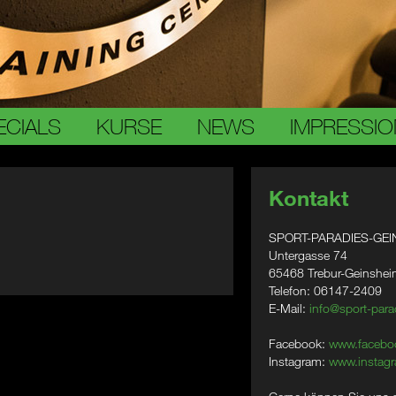
ECIALS
KURSE
NEWS
IMPRESSI
Kontakt
SPORT-PARADIES-GEI
Untergasse 74
65468 Trebur-Geinshe
Telefon: 06147-2409
E-Mail:
info@sport-para
Facebook:
www.facebo
Instagram:
www.instagr