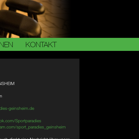
ONEN
KONTAKT
NSHEIM
im
dies-geinsheim.de
ok.com/Sportparadies
am.com/sport_paradies_geinsheim