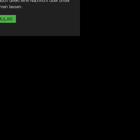
uch direkt eine Nachricht über unser
men lassen.
MULAR