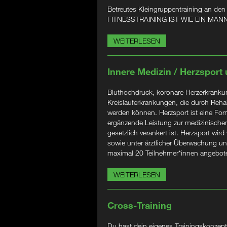
Betreutes Kleingruppentraining an den
FITNESSTRAINING IST WIE EIN M
WEITERLESEN
Innere Medizin / Herzsport
Bluthochdruck, koronare Herzerkrankung
Kreislauferkrankungen, die durch Rehabi
werden können. Herzsport ist eine Form
ergänzende Leistung zur medizinischen
gesetzlich verankert ist. Herzsport wird
sowie unter ärztlicher Überwachung un
maximal 20 Teilnehmer*innen angebot
WEITERLESEN
Cross-Training
Du hast dein eigenes Trainingskonzept?