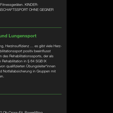
 Fitnessgeräten. KINDER-
ANNSCHAFTSSPORT OHNE GEGNER
 und Lungensport
, Herzinsuffizienz … es gibt viele Herz-
litationssport positiv beeinflusst
 des Rehabilitationssports, der als
 Rehabilitation in § 64 SGB IX
 von qualifizierten Übungsleiter*innen
d Notfallabsicherung in Gruppen mit
en.
 Ob Cross-Fit, Powerlifting,