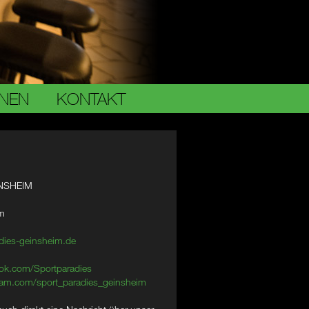
ONEN
KONTAKT
NSHEIM
im
dies-geinsheim.de
ok.com/Sportparadies
am.com/sport_paradies_geinsheim