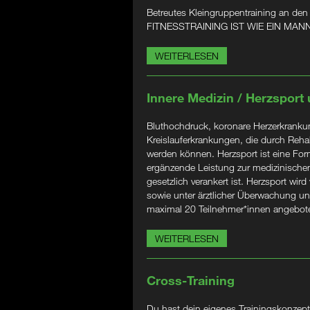
Betreutes Kleingruppentraining an den
FITNESSTRAINING IST WIE EIN M
WEITERLESEN
Innere Medizin / Herzsport
Bluthochdruck, koronare Herzerkrankung
Kreislauferkrankungen, die durch Rehabi
werden können. Herzsport ist eine Form
ergänzende Leistung zur medizinischen
gesetzlich verankert ist. Herzsport wird
sowie unter ärztlicher Überwachung un
maximal 20 Teilnehmer*innen angebot
WEITERLESEN
Cross-Training
Du hast dein eigenes Trainingskonzept?