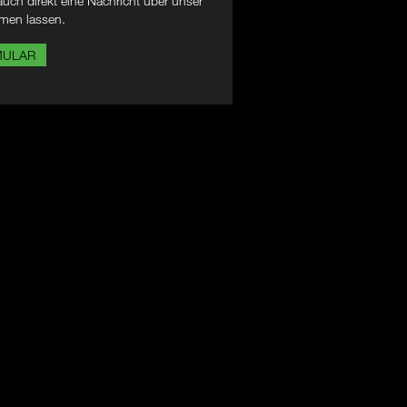
uch direkt eine Nachricht über unser
men lassen.
MULAR