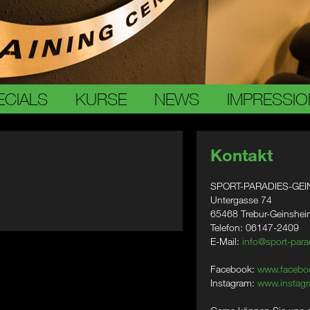
ECIALS
KURSE
NEWS
IMPRESSI
Kontakt
SPORT-PARADIES-GEI
Untergasse 74
65468 Trebur-Geinshe
Telefon: 06147-2409
E-Mail:
info@sport-para
Facebook:
www.facebo
Instagram:
www.instagr