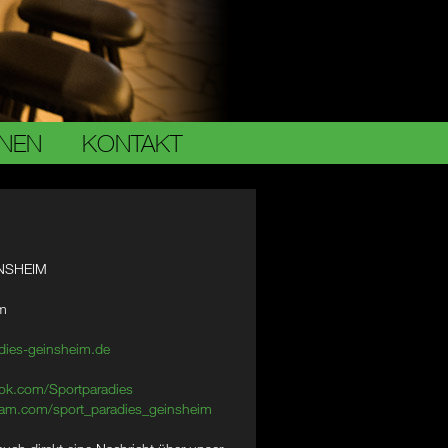
ONEN
KONTAKT
NSHEIM
im
dies-geinsheim.de
ok.com/Sportparadies
am.com/sport_paradies_geinsheim