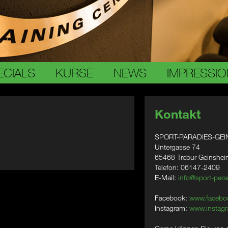
ECIALS
KURSE
NEWS
IMPRESSI
Kontakt
SPORT-PARADIES-GEI
Untergasse 74
65468 Trebur-Geinshe
Telefon: 06147-2409
E-Mail:
info@sport-para
Facebook:
www.facebo
Instagram:
www.instagr