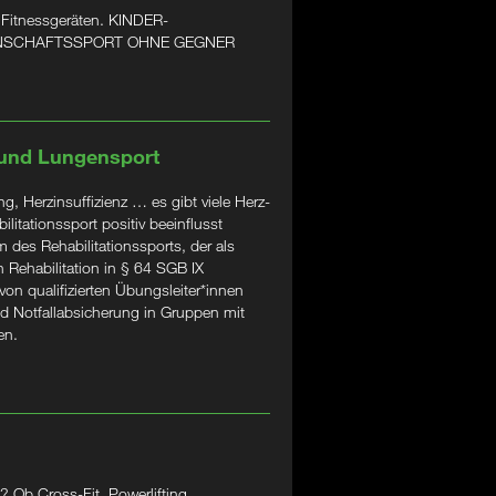
 Fitnessgeräten. KINDER-
ANNSCHAFTSSPORT OHNE GEGNER
 und Lungensport
, Herzinsuffizienz … es gibt viele Herz-
litationssport positiv beeinflusst
 des Rehabilitationssports, der als
 Rehabilitation in § 64 SGB IX
 von qualifizierten Übungsleiter*innen
d Notfallabsicherung in Gruppen mit
en.
 Ob Cross-Fit, Powerlifting,