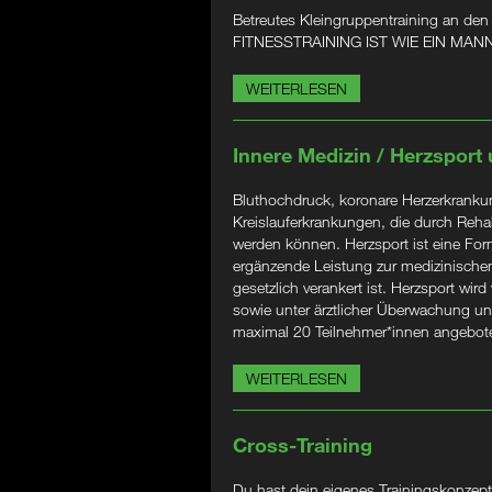
Betreutes Kleingruppentraining an den
FITNESSTRAINING IST WIE EIN M
WEITERLESEN
Innere Medizin / Herzsport
Bluthochdruck, koronare Herzerkrankung
Kreislauferkrankungen, die durch Rehabi
werden können. Herzsport ist eine Form
ergänzende Leistung zur medizinischen
gesetzlich verankert ist. Herzsport wird
sowie unter ärztlicher Überwachung un
maximal 20 Teilnehmer*innen angebot
WEITERLESEN
Cross-Training
Du hast dein eigenes Trainingskonzept?