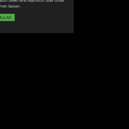
uch direkt eine Nachricht über unser
men lassen.
MULAR