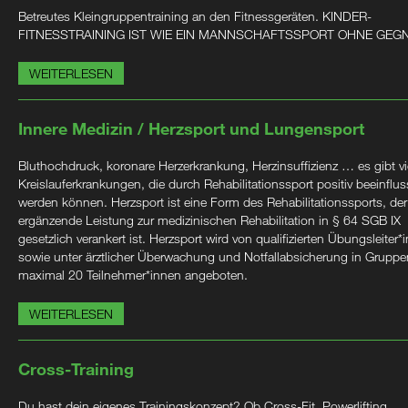
Betreutes Kleingruppentraining an den Fitnessgeräten. KINDER-
FITNESSTRAINING IST WIE EIN MANNSCHAFTSSPORT OHNE GEG
WEITERLESEN
Innere Medizin / Herzsport und Lungensport
Bluthochdruck, koronare Herzerkrankung, Herzinsuffizienz … es gibt vi
Kreislauferkrankungen, die durch Rehabilitationssport positiv beeinflus
werden können. Herzsport ist eine Form des Rehabilitationssports, der
ergänzende Leistung zur medizinischen Rehabilitation in § 64 SGB IX
gesetzlich verankert ist. Herzsport wird von qualifizierten Übungsleiter*
sowie unter ärztlicher Überwachung und Notfallabsicherung in Gruppe
maximal 20 Teilnehmer*innen angeboten.
WEITERLESEN
Cross-Training
Du hast dein eigenes Trainingskonzept? Ob Cross-Fit, Powerlifting,