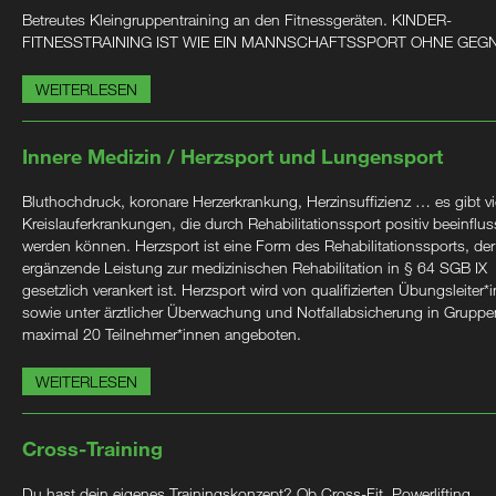
Betreutes Kleingruppentraining an den Fitnessgeräten. KINDER-
FITNESSTRAINING IST WIE EIN MANNSCHAFTSSPORT OHNE GEG
WEITERLESEN
Innere Medizin / Herzsport und Lungensport
Bluthochdruck, koronare Herzerkrankung, Herzinsuffizienz … es gibt vi
Kreislauferkrankungen, die durch Rehabilitationssport positiv beeinflus
werden können. Herzsport ist eine Form des Rehabilitationssports, der
ergänzende Leistung zur medizinischen Rehabilitation in § 64 SGB IX
gesetzlich verankert ist. Herzsport wird von qualifizierten Übungsleiter*
sowie unter ärztlicher Überwachung und Notfallabsicherung in Gruppe
maximal 20 Teilnehmer*innen angeboten.
WEITERLESEN
Cross-Training
Du hast dein eigenes Trainingskonzept? Ob Cross-Fit, Powerlifting,