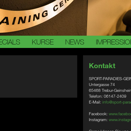
ECIALS
KURSE
NEWS
IMPRESSI
Kontakt
SPORT-PARADIES-GEI
Untergasse 74
65468 Trebur-Geinshe
Telefon: 06147-2409
E-Mail:
info@sport-para
Facebook:
www.facebo
Instagram:
www.instagr