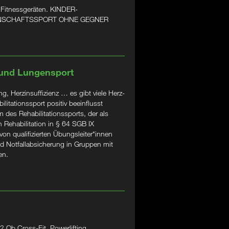
 Fitnessgeräten. KINDER-
ANNSCHAFTSSPORT OHNE GEGNER
 und Lungensport
, Herzinsuffizienz … es gibt viele Herz-
litationssport positiv beeinflusst
 des Rehabilitationssports, der als
 Rehabilitation in § 64 SGB IX
 von qualifizierten Übungsleiter*innen
d Notfallabsicherung in Gruppen mit
en.
 Ob Cross-Fit, Powerlifting,