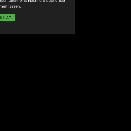
uch direkt eine Nachricht über unser
men lassen.
MULAR