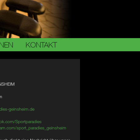
ONEN
KONTAKT
NSHEIM
im
dies-geinsheim.de
ok.com/Sportparadies
am.com/sport_paradies_geinsheim