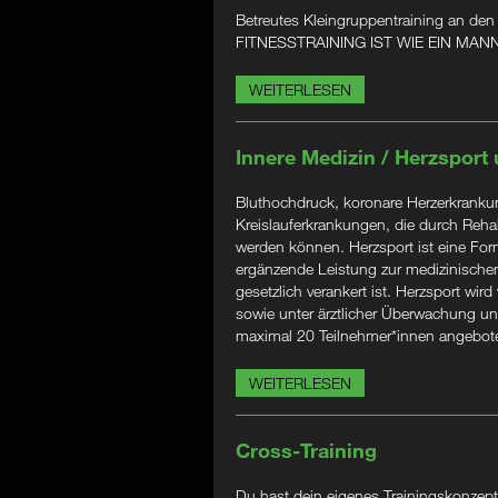
Betreutes Kleingruppentraining an den
FITNESSTRAINING IST WIE EIN M
WEITERLESEN
Innere Medizin / Herzsport
Bluthochdruck, koronare Herzerkrankung
Kreislauferkrankungen, die durch Rehabi
werden können. Herzsport ist eine Form
ergänzende Leistung zur medizinischen
gesetzlich verankert ist. Herzsport wird
sowie unter ärztlicher Überwachung un
maximal 20 Teilnehmer*innen angebot
WEITERLESEN
Cross-Training
Du hast dein eigenes Trainingskonzept?