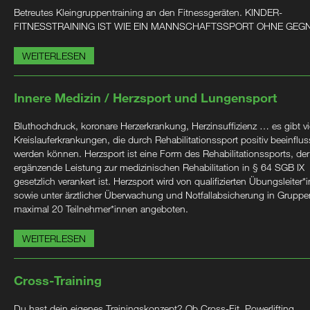
Betreutes Kleingruppentraining an den Fitnessgeräten. KINDER-
FITNESSTRAINING IST WIE EIN MANNSCHAFTSSPORT OHNE GEG
WEITERLESEN
Innere Medizin / Herzsport und Lungensport
Bluthochdruck, koronare Herzerkrankung, Herzinsuffizienz … es gibt vi
Kreislauferkrankungen, die durch Rehabilitationssport positiv beeinflus
werden können. Herzsport ist eine Form des Rehabilitationssports, der
ergänzende Leistung zur medizinischen Rehabilitation in § 64 SGB IX
gesetzlich verankert ist. Herzsport wird von qualifizierten Übungsleiter*
sowie unter ärztlicher Überwachung und Notfallabsicherung in Gruppe
maximal 20 Teilnehmer*innen angeboten.
WEITERLESEN
Cross-Training
Du hast dein eigenes Trainingskonzept? Ob Cross-Fit, Powerlifting,