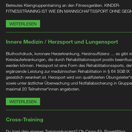
Betreutes Kleingruppentraining an den Fitnessgeräten. KINDER-
FITNESSTRAINING IST WIE EIN MANNSCHAFTSSPORT OHNE GEG
WEITERLESEN
Innere Medizin / Herzsport und Lungensport
Bluthochdruck, koronare Herzerkrankung, Herzinsuffizienz … es gibt vi
Kreislauferkrankungen, die durch Rehabilitationssport positiv beeinflus
werden können. Herzsport ist eine Form des Rehabilitationssports, der
ergänzende Leistung zur medizinischen Rehabilitation in § 64 SGB IX
gesetzlich verankert ist. Herzsport wird von qualifizierten Übungsleiter*
sowie unter ärztlicher Überwachung und Notfallabsicherung in Gruppe
maximal 20 Teilnehmer*innen angeboten.
WEITERLESEN
Cross-Training
Du hast dein eigenes Trainingskonzept? Ob Cross-Fit, Powerlifting,