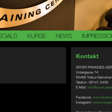
ECIALS
KURSE
NEWS
IMPRESSI
Kontakt
SPORT-PARADIES-GEI
Untergasse 74
65468 Trebur-Geinshe
Telefon: 06147-2409
E-Mail:
info@sport-para
Facebook:
www.facebo
Instagram:
www.instagr