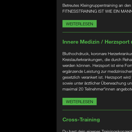
Betreutes Kleingruppentraining an den
FITNESSTRAINING IST WIE EIN M
WEITERLESEN
Innere Medizin / Herzsport
Bluthochdruck, koronare Herzerkrankung
Kreislauferkrankungen, die durch Rehabi
werden können. Herzsport ist eine Form
ergänzende Leistung zur medizinischen
gesetzlich verankert ist. Herzsport wird
sowie unter ärztlicher Überwachung un
maximal 20 Teilnehmer*innen angebot
WEITERLESEN
Cross-Training
Du hast dein eigenes Trainingskonzept?