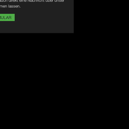
uch direkt eine Nachricht über unser
men lassen.
MULAR