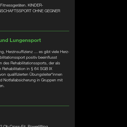
 Fitnessgeräten. KINDER-
ANNSCHAFTSSPORT OHNE GEGNER
 und Lungensport
, Herzinsuffizienz … es gibt viele Herz-
litationssport positiv beeinflusst
 des Rehabilitationssports, der als
 Rehabilitation in § 64 SGB IX
 von qualifizierten Übungsleiter*innen
d Notfallabsicherung in Gruppen mit
en.
 Ob Cross-Fit, Powerlifting,