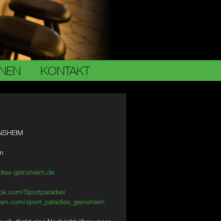
ONEN
KONTAKT
NSHEIM
im
dies-geinsheim.de
ok.com/Sportparadies
am.com/sport_paradies_geinsheim